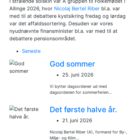
Bornholm 2026
I strålende solskin var A gruppen til Folkemødet i
Allinge 2026, hvor
Nicolaj Bertel Riber
bl.a. var
med til at debattere kystsikring fredag og lørdag
var det affaldssortering. Desuden var vores
nyudnævnte finansminister bl.a. var med til at
debattere pensionsområdet.
Seneste
God sommer
25. juni 2026
Vi bytter dagsordener ud med
dagsordenen for sommerferien...
Det første halve år.
21. juni 2026
Nicolaj Bertel Riber (A), formand for By-,
Miljø- og Klim...