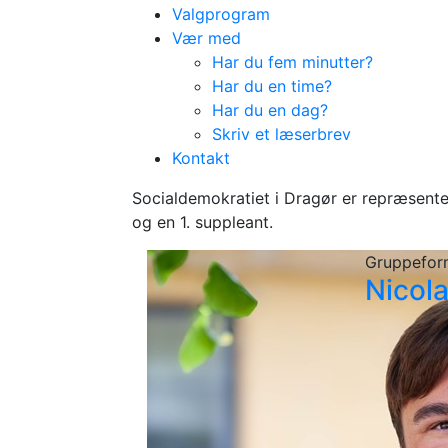
Valgprogram
Vær med
Har du fem minutter?
Har du en time?
Har du en dag?
Skriv et læserbrev
Vores politikere
Kontakt
Kommunalbesty
Socialdemokratiet i Dragør er repræsent
og en 1. suppleant.
Gruppefo
Nicola