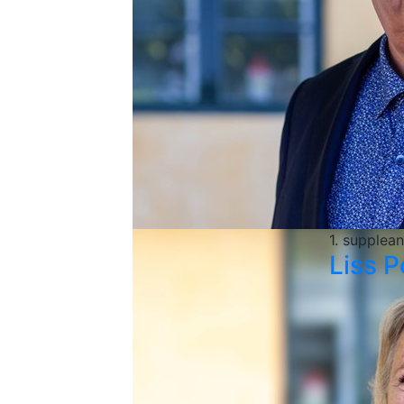
1. supplean
Liss P