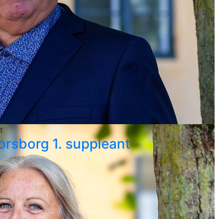
t
orsborg 1. suppleant