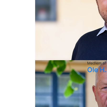
Medlem af
Ole H