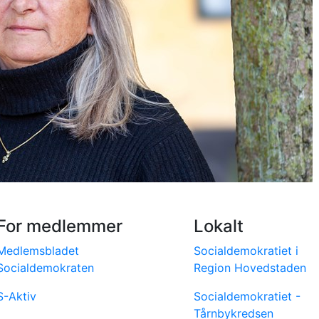
For medlemmer
Lokalt
Medlemsbladet
Socialdemokratiet i
Socialdemokraten
Region Hovedstaden
S-Aktiv
Socialdemokratiet -
Tårnbykredsen