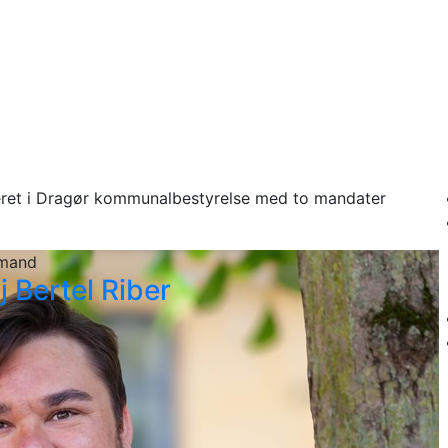
relsen
eret i Dragør kommunalbestyrelse med to mandater
rmand
j Bertel Riber