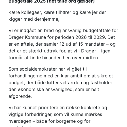
budgettale
Budgettale 2025 (det talte ord gælder)
Kære kollegaer, kære tilhører og kære jer der
I går den 25. september blev budgettet for
kigger med derhjemme,
perioden 2026-2029 behandlet og vedtaget af
kommunalbestyrelsen.
Vi er indgået en bred og ansvarlig budgetaftale for
Dragør Kommune for perioden 2026 til 2029. Det
er en aftale, der samler 12 ud af 15 mandater – og
det er et stærkt udtryk for, at vi i Dragør – igen -
formår at finde hinanden hen over midten.
Som socialdemokrater har vi gået til
forhandlingerne med en klar ambition: at sikre et
budget, der både løfter velfærden og fastholder
den økonomiske ansvarlighed, som er helt
afgørende.
Vi har kunnet prioritere en række konkrete og
vigtige forbedringer, som vil kunne mærkes i
hverdagen – både for borgerne og for