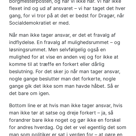
borgmesterposten, og når vi ikke har. Vi har ikke
flexet ind og ud af ansvaret – vi har taget det hver
gang, for vi tror på at det er bedst for Dragør, når
Socialdemokratiet er med.
Når man ikke tager ansvar, er det et fravalg af
indflydelse. En fravalg af mulighedsrummet – og
løsningsrummet. Men selvfølgelig også en
mulighed for at vise en anden vej og for ikke at
komme til at træffe en forkert eller dårlig
beslutning. For det sker jo når man tager ansvar,
nogle gange beslutter man det forkerte, nogle
gange gik det ikke som man havde håbet. Så er
det bare om igen.
Bottom line er at hvis man ikke tager ansvar, hvis
man ikke tør at satse og dreje forkert – ja, så
forandrer bare ikke noget og gør ikke en forskel
for andres hverdag. Og det er vel egentlig det som
man som politiker er sat i verden for – at gøre en