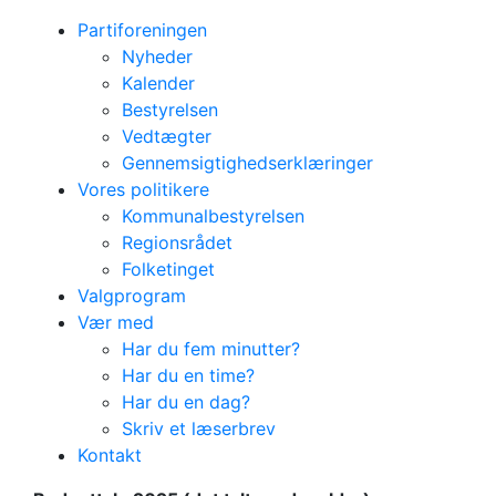
Partiforeningen
Nyheder
Kalender
Bestyrelsen
Vedtægter
Gennemsigtighedserklæringer
Vores politikere
Kommunalbestyrelsen
Regionsrådet
Folketinget
Valgprogram
Vær med
Har du fem minutter?
Socialdemokratiets budgettale
Har du en time?
Læs
Har du en dag?
Skriv et læserbrev
Socialdemokratiets
Kontakt