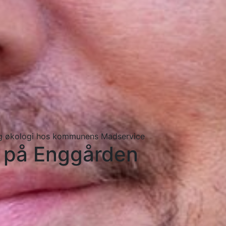
og økologi hos kommunens Madservice
t på Enggården