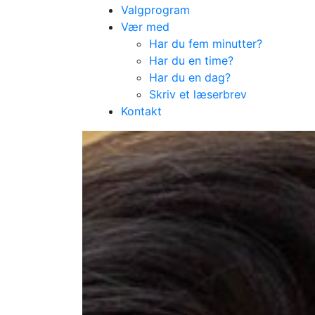
Valgprogram
Vær med
Har du fem minutter?
Har du en time?
Har du en dag?
Skriv et læserbrev
Kontakt