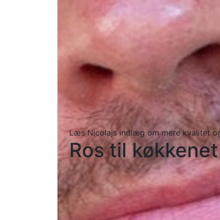
Læs Nicolajs indlæg om mere kvalitet 
Ros til køkkene