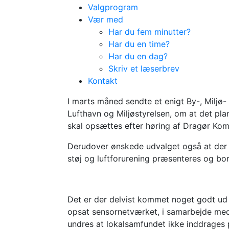
Valgprogram
Vær med
Har du fem minutter?
Har du en time?
Har du en dag?
Skriv et læserbrev
Sensornetværk o
Kontakt
inddrages
I marts måned sendte et enigt By-, Miljø
Lufthavn og Miljøstyrelsen, om at det pla
skal opsættes efter høring af Dragør Ko
Derudover ønskede udvalget også at der s
støj og luftforurening præsenteres og borge
Det er der delvist kommet noget godt ud
opsat sensornetværket, i samarbejde med 
undres at lokalsamfundet ikke inddrages p