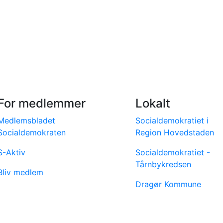
For medlemmer
Lokalt
Medlemsbladet
Socialdemokratiet i
Socialdemokraten
Region Hovedstaden
S-Aktiv
Socialdemokratiet -
Tårnbykredsen
Bliv medlem
Dragør Kommune