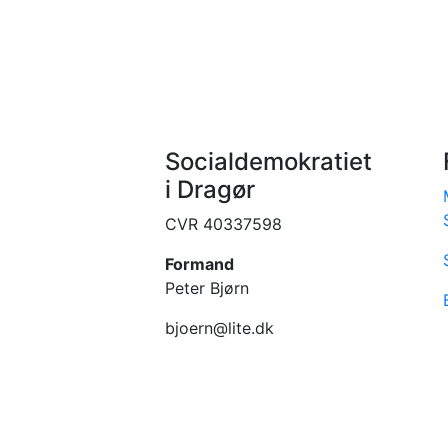
Socialdemokratiet
i Dragør
CVR 40337598
Formand
Peter Bjørn
bjoern@lite.dk