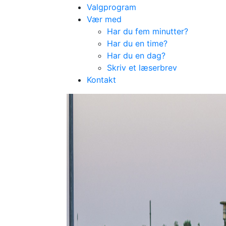
Valgprogram
Vær med
Har du fem minutter?
Har du en time?
Har du en dag?
Skriv et læserbrev
Kontakt