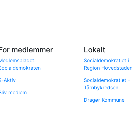
For medlemmer
Lokalt
Medlemsbladet
Socialdemokratiet i
Socialdemokraten
Region Hovedstaden
S-Aktiv
Socialdemokratiet -
Tårnbykredsen
Bliv medlem
Dragør Kommune